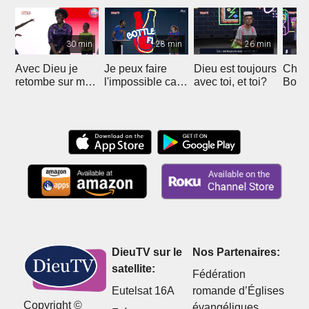
30 min
28 min
26 min
Avec Dieu je
Je peux faire
Dieu est toujours
Cham
retombe sur mes
l'impossible car
avec toi, et toi?
Bottl
pieds
Dieu est avec
moi
DieuTV sur le
Nos Partenaires:
satellite:
Fédération
Eutelsat 16A
romande d’Églises
Copyright ©
évangéliques