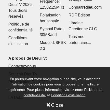
Fréquence:
DieuTV 2026 ,
12562.25MHz
Connaitredieu.com
Tous droits
Polarisation
RDF Édition
réservés.
horizontale
Librairie
Politique de
Symbol Rate:
Chrétienne CLC
confidentialité
30MBaud
Tous nos
Conditions
Modcod: 8PSK
partenaires...
d'utilisation
2 3
A propos de DieuTV:
Contactez-nous
Soutenir DieuTV
En poursuivant votre navigation sur ce site, vous acceptez
Présentation DieuTV
l’utilisation de cookies pour vous proposer une meilleure
Nos Partenaires
expérience. Pour plus d’information, visitez notre
Politique de
confidentialité
, et
Conditions d'utilisation
.
LA Dot...