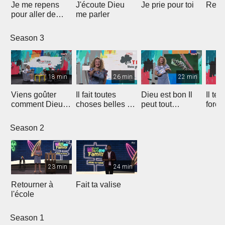
Je me repens
J'écoute Dieu
Je prie pour toi
Reme
pour aller de
me parler
l'avant
Season 3
18 min
26 min
22 min
Viens goûter
Il fait toutes
Dieu est bon Il
Il te
comment Dieu
choses belles en
peut tout
force
est bon Il tient
son temps
changer
influ
toujours ses
amis
Season 2
promesses
23 min
24 min
Retourner à
Fait ta valise
l'école
Season 1