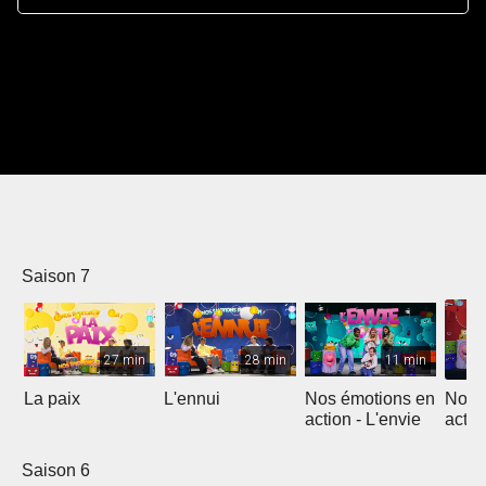
Saison 7
27 min
28 min
11 min
La paix
L'ennui
Nos émotions en
Nos 
action - L'envie
actio
colèr
Saison 6