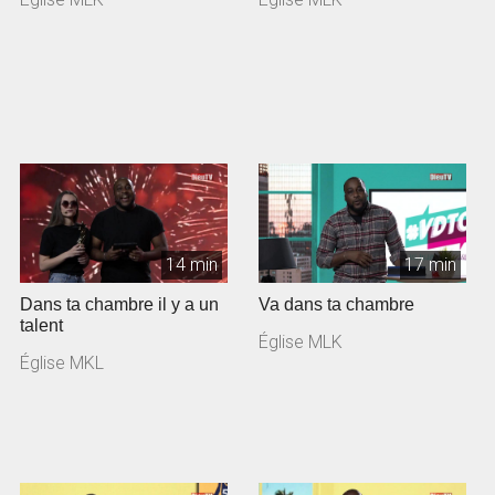
14 min
17 min
Dans ta chambre il y a un
Va dans ta chambre
talent
Église MLK
Église MKL