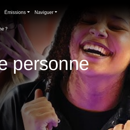
Émissions
Naviguer
ne ?
ne personne