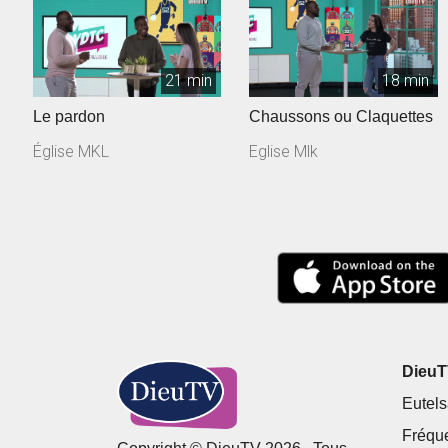
21 min
18 min
Le pardon
Chaussons ou Claquettes
Église MKL
Eglise Mlk
DieuTV
Eutels
Fréqu