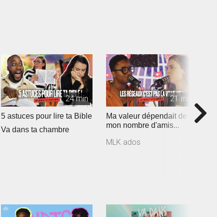
24 min
21 min
5 astuces pour lire ta Bible
Ma valeur dépendait de
C
mon nombre d'amis...
?
Va dans ta chambre
V
MLK ados
M