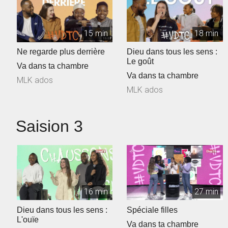
15 min
18 min
Ne regarde plus derrière
Dieu dans tous les sens :
Le goût
Va dans ta chambre
Va dans ta chambre
MLK ados
MLK ados
Saision 3
16 min
27 min
Dieu dans tous les sens :
Spéciale filles
L'ouïe
Va dans ta chambre