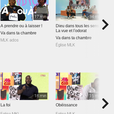
17 min
34 min
A prendre ou à laisser !
Dieu dans tous les sens :
S
La vue et l'odorat
Va dans ta chambre
V
Va dans ta chambre
MLK ados
É
Église MLK
18 min
15 min
La foi
Obéissance
R
s
Eglise MKL
Eglise MLK