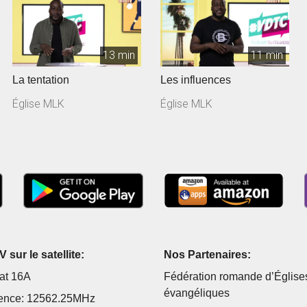
13 min
11 min
La tentation
Les influences
Église MLK
Église MLK
 sur le satellite:
Nos Partenaires:
at 16A
Fédération romande d’Église
évangéliques
ence: 12562.25MHz