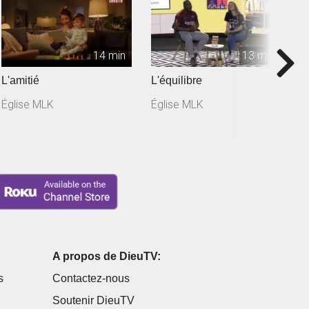
14 min
13 min
L'amitié
L'équilibre
L
Église MLK
Église MLK
É
A propos de DieuTV:
s
Contactez-nous
Soutenir DieuTV