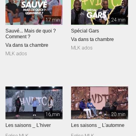
17 min
24 min
Sauvé... Mais de quoi ?
Spécial Gars
Comment ?
Va dans ta chambre
Va dans ta chambre
MLK ados
MLK ados
16 min
20 min
Les saisons _ L'hiver
Les saisons _ L'automne
Eglise MLK
Eglise MLK