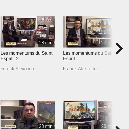
28 min
27 min
Les momentums du Saint
Les momentums du Saint
L
Esprit - 2
Esprit
Es
Franck Alexandre
Franck Alexandre
F
28 min
28 min