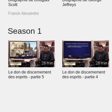
Scott
Jeffreys
Franck Alexandre
Season 1
28 min
28 min
Le don de discernement
Le don de discernement
des esprits - partie 5
des esprits - partie 4