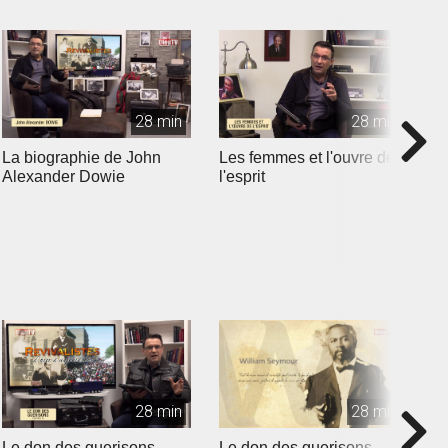
28 min
28 min
La biographie de John
Les femmes et l'ouvre de
L
Alexander Dowie
l'esprit
H
28 min
28 min
Le don des guerisons
Le don des guerisons -
L