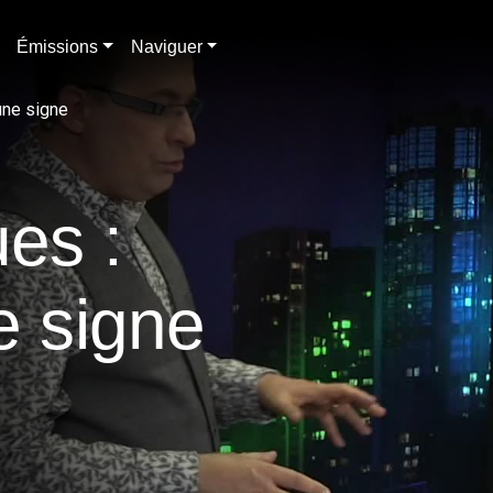
Émissions
Naviguer
une signe
es :
e signe