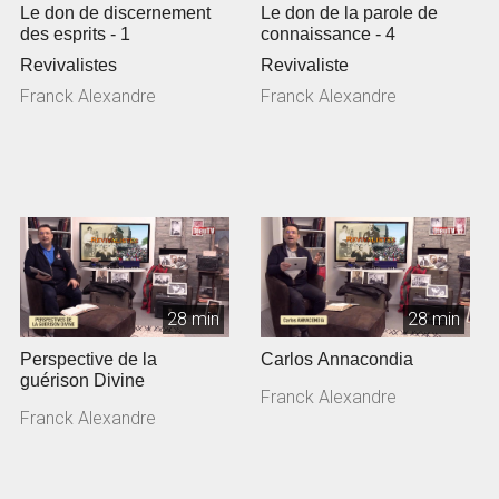
Le don de discernement
Le don de la parole de
des esprits - 1
connaissance - 4
Revivalistes
Revivaliste
Franck Alexandre
Franck Alexandre
28 min
28 min
Perspective de la
Carlos Annacondia
guérison Divine
Franck Alexandre
Franck Alexandre