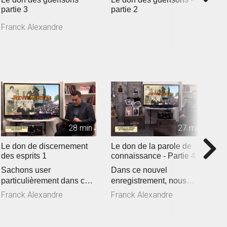
partie 3
partie 2
p
Franck Alexandre
28 min
27 min
Le don de discernement
Le don de la parole de
L
des esprits 1
connaissance - Partie 4
c
Sachons user
Dans ce nouvel
D
particulièrement dans ces
enregistrement, nous
"
temps, de discernement
verrons quelques paroles
c
Franck Alexandre
Franck Alexandre
spirituel.
prophétiques en re...
A