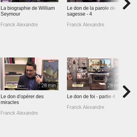
La biographie de William
Le don de la parole de
L
Seymour
sagesse - 4
s
Franck Alexandre
Franck Alexandre
28 min
28 min
Le don d'opérer des
Le don de foi - partie 4
L
miracles
m
Franck Alexandre
Franck Alexandre
F