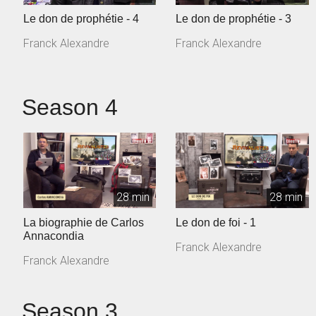
Le don de prophétie - 4
Le don de prophétie - 3
Franck Alexandre
Franck Alexandre
Season 4
28 min
28 min
La biographie de Carlos
Le don de foi - 1
Annacondia
Franck Alexandre
Franck Alexandre
Season 3