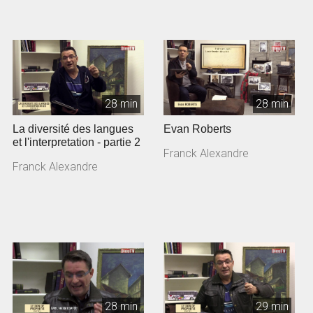
28 min
28 min
La diversité des langues
Evan Roberts
et l'interpretation - partie 2
Franck Alexandre
Franck Alexandre
28 min
29 min