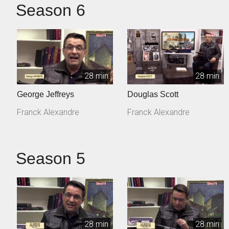
Season 6
28 min
28 min
George Jeffreys
Douglas Scott
Franck Alexandre
Franck Alexandre
Season 5
28 min
28 min