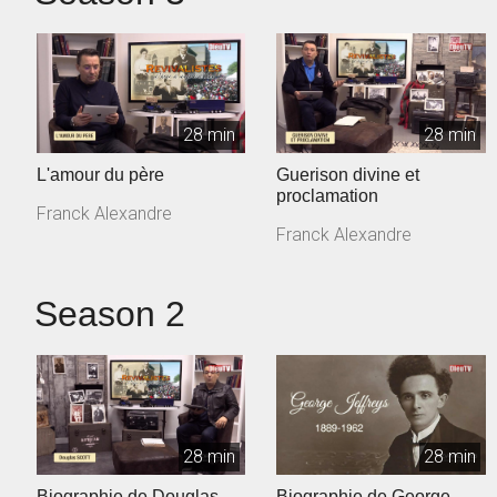
28 min
28 min
L'amour du père
Guerison divine et
proclamation
Franck Alexandre
Franck Alexandre
Season 2
28 min
28 min
Biographie de Douglas
Biographie de George