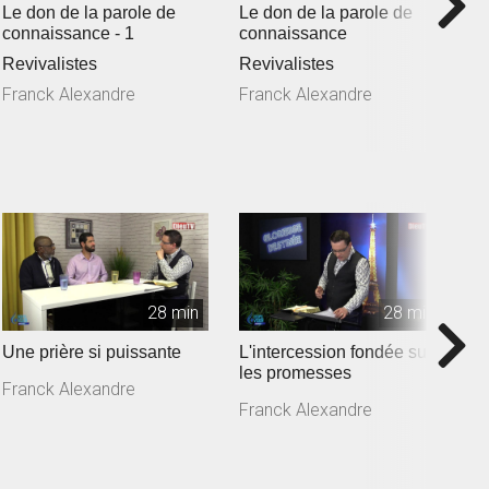
Le don de la parole de
Le don de la parole de
L
connaissance - 1
connaissance
c
Revivalistes
Revivalistes
R
Franck Alexandre
Franck Alexandre
F
28 min
28 min
Une prière si puissante
L'intercession fondée sur
P
les promesses
l
Franck Alexandre
Franck Alexandre
F