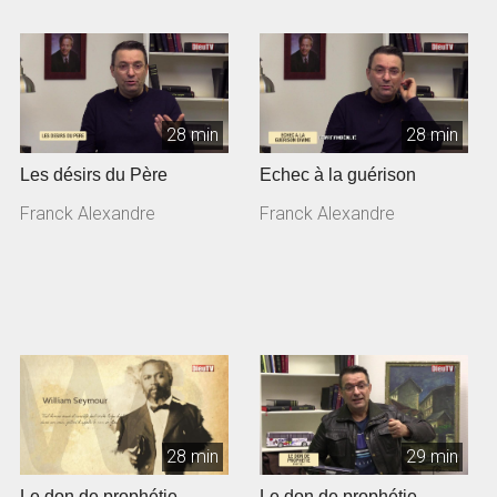
28 min
28 min
Les désirs du Père
Echec à la guérison
Franck Alexandre
Franck Alexandre
28 min
29 min
Le don de prophétie -
Le don de prophétie -