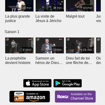
26 min
38 min
43 min
La plus grande
La visite de
Malgré tout
Jusqu
justice
Jésus à Jéricho
vous 
nouv
dest
Saison 1
41 min
33 min
28 min
La prophétie
Samson un
Dieu fait de toi
Oser
devient histoire
héros de Dieu
une flèche de
dema
(1ère partie)
victoire
Dieu