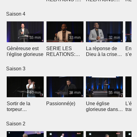
Deux Fils
Les relations
Com
toxiques -2
Saison 4
35 min
33 min
32 min
Gènèreuse est
SERIE LES
La rèponse de
Enver
l'église glorieuse
RELATIONS:
Dieu à la crise
s’est
Notre relation
actuelle
avec le Saint-
Saison 3
Esprit
40 min
38 min
35 min
Sortir de la
Passionné(e)
Une église
L'égl
torpeur
glorieuse dans
trans
spirituelle pour
Sa victoire
Chris
rebâtir la maison
Saison 2
de l'Éternel