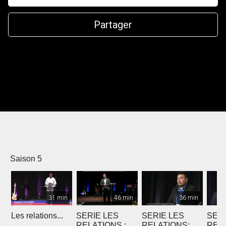
Partager
Saison 5
31 min
46 min
36 min
Les relations...
SERIE LES
SERIE LES
SERI
RELATIONS :
RELATIONS:
RELA