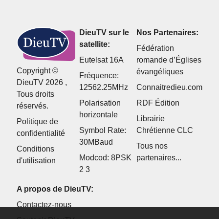
DieuTV sur le
Nos Partenaires:
satellite:
Fédération
Eutelsat 16A
romande d’Églises
Copyright ©
évangéliques
Fréquence:
DieuTV 2026 ,
12562.25MHz
Connaitredieu.com
Tous droits
Polarisation
RDF Édition
réservés.
horizontale
Librairie
Politique de
Symbol Rate:
Chrétienne CLC
confidentialité
30MBaud
Tous nos
Conditions
Modcod: 8PSK
partenaires...
d'utilisation
2 3
A propos de DieuTV:
Contactez-nous