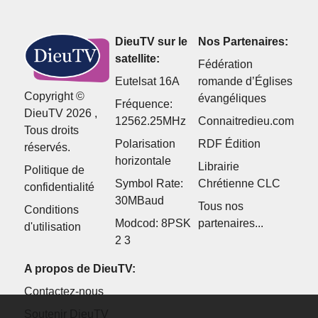
DieuTV sur le
Nos Partenaires:
satellite:
Fédération
Eutelsat 16A
romande d’Églises
Copyright ©
évangéliques
Fréquence:
DieuTV 2026 ,
12562.25MHz
Connaitredieu.com
Tous droits
Polarisation
RDF Édition
réservés.
horizontale
Librairie
Politique de
Symbol Rate:
Chrétienne CLC
confidentialité
30MBaud
Tous nos
Conditions
Modcod: 8PSK
partenaires...
d'utilisation
2 3
A propos de DieuTV:
Contactez-nous
Soutenir DieuTV