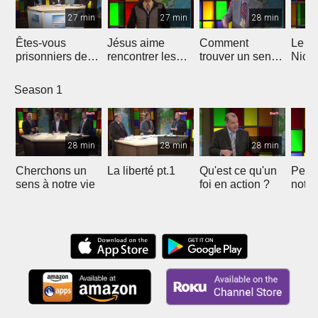
27 min
27 min
28 min
Êtes-vous
Jésus aime
Comment
Le d
prisonniers de
rencontrer les
trouver un sens
Nico
vos murs?
gens
à la vie?
Season 1
28 min
28 min
28 min
Cherchons un
La liberté pt.1
Qu'est ce qu'un
Peut-
sens à notre vie
foi en action ?
notre