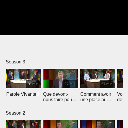
Season 3
28 min
27 min
27 min
Parole Vivante !
Que devont-
Comment avoir
Vous 
nous faire pour
une place au
de la
plaire à Dieu
ciel?
Season 2