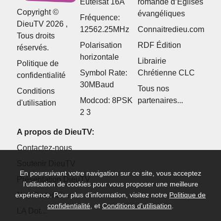
Eutelsat 16A
romande d’Églises
Copyright ©
évangéliques
Fréquence:
DieuTV 2026 ,
12562.25MHz
Connaitredieu.com
Tous droits
Polarisation
RDF Édition
réservés.
horizontale
Librairie
Politique de
Symbol Rate:
Chrétienne CLC
confidentialité
30MBaud
Tous nos
Conditions
Modcod: 8PSK
partenaires...
d'utilisation
2 3
A propos de DieuTV:
Contactez-nous
Soutenir DieuTV
En poursuivant votre navigation sur ce site, vous acceptez
Présentation DieuTV
l’utilisation de cookies pour vous proposer une meilleure
expérience. Pour plus d’information, visitez notre
Politique de
Nos Partenaires
confidentialité
, et
Conditions d'utilisation
.
LA Dot...