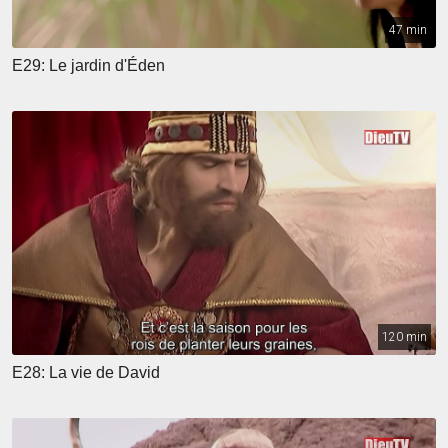
47 min
E29: Le jardin d'Éden
120 min
E28: La vie de David