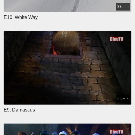
33 min
E10: White Way
33 min
E9: Damascus