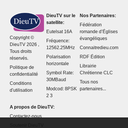
DieuTV sur le
Nos Partenaires:
satellite:
Fédération
Eutelsat 16A
romande d’Églises
Copyright ©
évangéliques
Fréquence:
DieuTV 2026 ,
12562.25MHz
Connaitredieu.com
Tous droits
Polarisation
RDF Édition
réservés.
horizontale
Librairie
Politique de
Symbol Rate:
Chrétienne CLC
confidentialité
30MBaud
Tous nos
Conditions
Modcod: 8PSK
partenaires...
d'utilisation
2 3
A propos de DieuTV:
Contactez-nous
Soutenir DieuTV