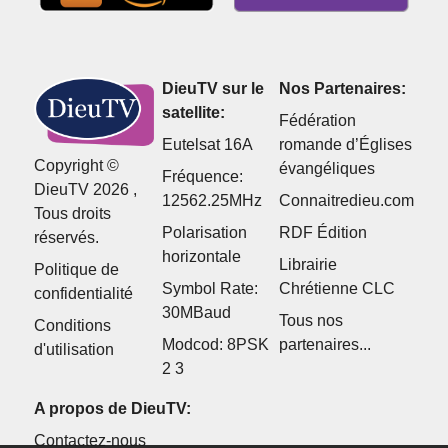
DieuTV sur le
Nos Partenaires:
satellite:
Fédération
Eutelsat 16A
romande d’Églises
Copyright ©
évangéliques
Fréquence:
DieuTV 2026 ,
12562.25MHz
Connaitredieu.com
Tous droits
Polarisation
RDF Édition
réservés.
horizontale
Librairie
Politique de
Symbol Rate:
Chrétienne CLC
confidentialité
30MBaud
Tous nos
Conditions
Modcod: 8PSK
partenaires...
d'utilisation
2 3
A propos de DieuTV:
Contactez-nous