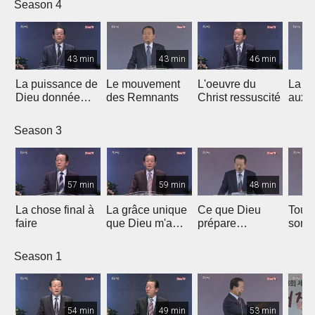
Season 4
43 min
43 min
46 min
La puissance de
Le mouvement
L'oeuvre du
La f
Dieu donnée
des Remnants
Christ ressuscité
aux 
aux parents
Season 3
57 min
59 min
48 min
La chose final à
La grâce unique
Ce que Dieu
Tous 
faire
que Dieu m'a
prépare
sont 
donnée
urgemment
char
Season 1
54 min
49 min
53 min