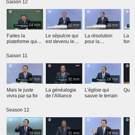
Saison 12
54 min
36 min
36 min
Faites la
Le sépulcre qui
La résolution
La pr
plateforme qui
est devenu le
pour la
force
sauvera l'avenir
temple
recréation du
trans
monde
temps
Saison 11
l'esp
30 min
32 min
28 min
Mais le juste
La généalogie
L'église qui
Qui e
vivra par sa foi
de l'Alliance
sauve le terrain
Season 12
39 min
31 min
28 min