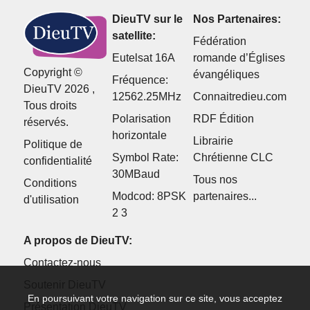
DieuTV sur le
Nos Partenaires:
satellite:
Fédération
Eutelsat 16A
romande d’Églises
Copyright ©
évangéliques
Fréquence:
DieuTV 2026 ,
12562.25MHz
Connaitredieu.com
Tous droits
Polarisation
RDF Édition
réservés.
horizontale
Librairie
Politique de
Symbol Rate:
Chrétienne CLC
confidentialité
30MBaud
Tous nos
Conditions
Modcod: 8PSK
partenaires...
d'utilisation
2 3
A propos de DieuTV:
Contactez-nous
Soutenir DieuTV
En poursuivant votre navigation sur ce site, vous acceptez
Présentation DieuTV