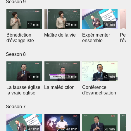
Season 9
17 min
29 min
16 min
Bénédiction
Maître de la vie
Expérimenter
Pers
d'évangeliste
ensemble
l'éva
Season 8
<1 min
18 min
42 min
La fausse église,
La malédiction
Conférence
la vraie église
d'évangelisation
Season 7
47 min
48 min
50 min