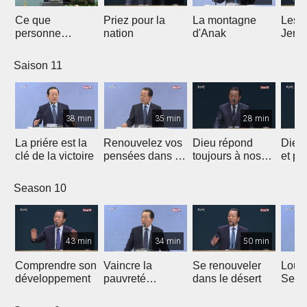
Ce que
Priez pour la
La montagne
Les 
personne
nation
d'Anak
Jeric
n'enseigne
Saison 11
38 min
35 min
28 min
La priére est la
Renouvelez vos
Dieu répond
Dieu
clé de la victoire
pensées dans la
toujours à nos
et pa
Parole
prières
Season 10
43 min
34 min
50 min
Comprendre son
Vaincre la
Se renouveler
Loue
développement
pauvreté
dans le désert
Seig
spirituelle