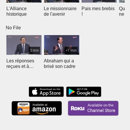
L'Alliance
Le missionnaire
Pais mes brebis
Que v
historique
de l'avenir
!
ne se
point
No File
3 min
<1 min
Les réponses
Abraham qui a
reçues et à
brisé son cadre
recevoir