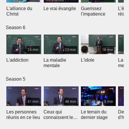
L'alliance du
Le vrai évangile
Guerissez
L'éva
Christ
l'impatience
résur
le ter
Season 6
24 min
20 min
18 min
L'addiction
La maladie
L'idole
La m
mentale
ment
Season 5
41 min
48 min
5 min
Les personnes
Ceux qui
Le terrain du
Des 
réunis en ce lieu
connaissent leur
dernier stage
d'ho
adversaire