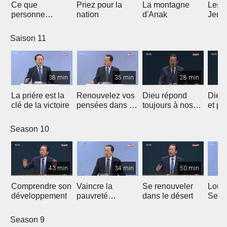
Ce que
Priez pour la
La montagne
Les 
personne
nation
d'Anak
Jeric
n'enseigne
Saison 11
38 min
35 min
28 min
La priére est la
Renouvelez vos
Dieu répond
Dieu
clé de la victoire
pensées dans la
toujours à nos
et pa
Parole
prières
Season 10
43 min
34 min
50 min
Comprendre son
Vaincre la
Se renouveler
Loue
développement
pauvreté
dans le désert
Seig
spirituelle
Season 9