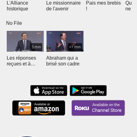
L'Alliance
Le missionnaire
Pais mes brebis
Que v
historique
de l'avenir
!
ne se
point
No File
3 min
<1 min
Les réponses
Abraham qui a
reçues et à
brisé son cadre
recevoir