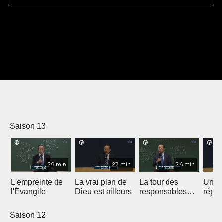
Saison 13
29 min
37 min
26 min
L'empreinte de
La vrai plan de
La tour des
Une 
l'Évangile
Dieu est ailleurs
responsables
répon
d'église
miss
mond
Saison 12