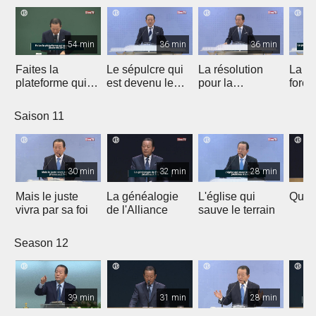
54 min
36 min
36 min
Faites la
Le sépulcre qui
La résolution
La pr
plateforme qui
est devenu le
pour la
force
sauvera l'avenir
temple
recréation du
trans
monde
temps
Saison 11
l'esp
30 min
32 min
28 min
Mais le juste
La généalogie
L'église qui
Qui e
vivra par sa foi
de l'Alliance
sauve le terrain
Season 12
39 min
31 min
28 min