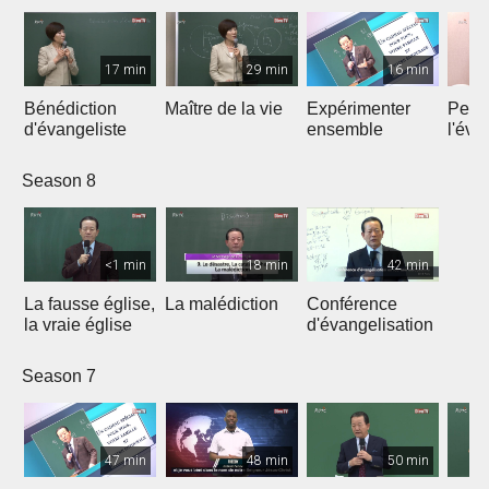
17 min
29 min
16 min
Bénédiction
Maître de la vie
Expérimenter
Pers
d'évangeliste
ensemble
l'éva
Season 8
<1 min
18 min
42 min
La fausse église,
La malédiction
Conférence
la vraie église
d'évangelisation
Season 7
47 min
48 min
50 min