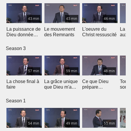
43 min
43 min
46 min
La puissance de
Le mouvement
L'oeuvre du
La f
Dieu donnée
des Remnants
Christ ressuscité
aux 
aux parents
Season 3
57 min
59 min
48 min
La chose final à
La grâce unique
Ce que Dieu
Tous 
faire
que Dieu m'a
prépare
sont 
donnée
urgemment
char
Season 1
54 min
49 min
53 min