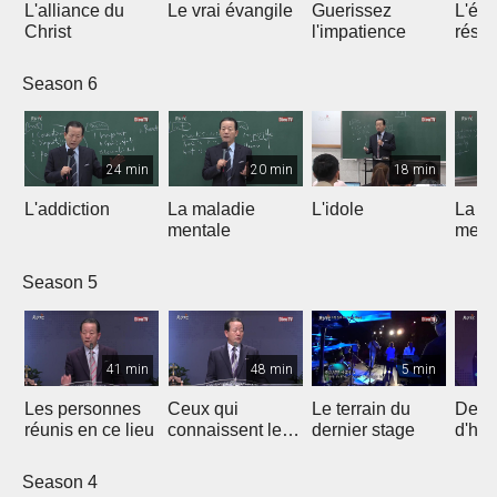
L'alliance du
Le vrai évangile
Guerissez
L'éva
Christ
l'impatience
résur
le ter
Season 6
24 min
20 min
18 min
L'addiction
La maladie
L'idole
La m
mentale
ment
Season 5
41 min
48 min
5 min
Les personnes
Ceux qui
Le terrain du
Des 
réunis en ce lieu
connaissent leur
dernier stage
d'ho
adversaire
Season 4