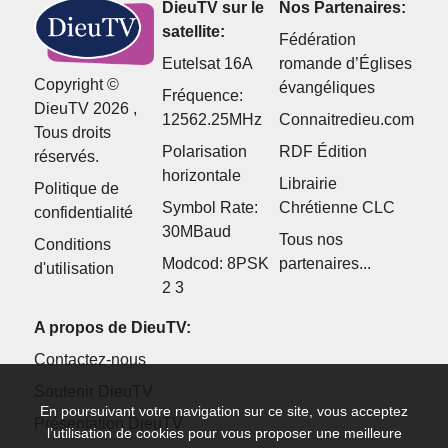
DieuTV sur le
Nos Partenaires:
satellite:
Fédération
Eutelsat 16A
romande d’Églises
Copyright ©
évangéliques
Fréquence:
DieuTV 2026 ,
12562.25MHz
Connaitredieu.com
Tous droits
Polarisation
RDF Édition
réservés.
horizontale
Librairie
Politique de
Symbol Rate:
Chrétienne CLC
confidentialité
30MBaud
Tous nos
Conditions
Modcod: 8PSK
partenaires...
d'utilisation
2 3
A propos de DieuTV:
Contactez-nous
Soutenir DieuTV
En poursuivant votre navigation sur ce site, vous acceptez
Présentation DieuTV
l’utilisation de cookies pour vous proposer une meilleure