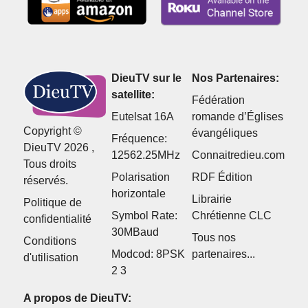
DieuTV sur le
Nos Partenaires:
satellite:
Fédération
Eutelsat 16A
romande d’Églises
Copyright ©
évangéliques
Fréquence:
DieuTV 2026 ,
12562.25MHz
Connaitredieu.com
Tous droits
Polarisation
RDF Édition
réservés.
horizontale
Librairie
Politique de
Symbol Rate:
Chrétienne CLC
confidentialité
30MBaud
Tous nos
Conditions
Modcod: 8PSK
partenaires...
d'utilisation
2 3
A propos de DieuTV: