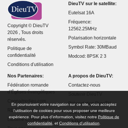
DieuTV sur le satellite:
Eutelsat 16A
Fréquence:
Copyright © DieuTV
12562.25MHz
2026 , Tous droits
Polarisation horizontale
réservés.
Symbol Rate: 30MBaud
Politique de
confidentialité
Modcod: 8PSK 2 3
Conditions d'utilisation
Nos Partenaires:
A propos de DieuTV:
Fédération romande
Contactez-nous
d’Églises évangéliques
Soutenir DieuTV
Connaitredieu.com
Présentation DieuTV
En poursuivant votre navigation sur ce site, vous acceptez
RDF Édition
l’utilisation de cookies pour vous proposer une meilleure
Nos Partenaires
expérience. Pour plus d’information, visitez notre
Politique de
Librairie Chrétienne CLC
LA Dot...
confidentialité
, et
Conditions d'utilisation
.