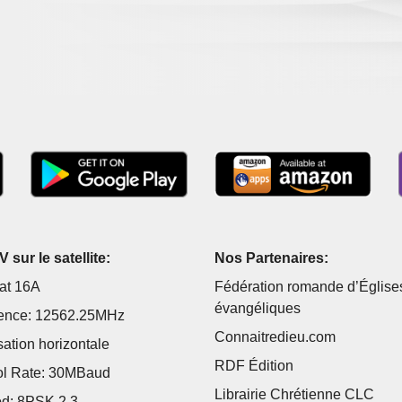
 sur le satellite:
Nos Partenaires:
at 16A
Fédération romande d’Église
évangéliques
ence: 12562.25MHz
Connaitredieu.com
sation horizontale
RDF Édition
l Rate: 30MBaud
Librairie Chrétienne CLC
d: 8PSK 2 3