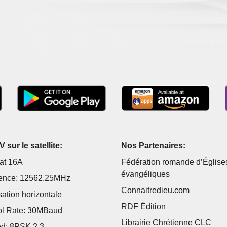
 sur le satellite:
Nos Partenaires:
at 16A
Fédération romande d’Église
évangéliques
ence: 12562.25MHz
Connaitredieu.com
sation horizontale
RDF Édition
l Rate: 30MBaud
Librairie Chrétienne CLC
d: 8PSK 2 3