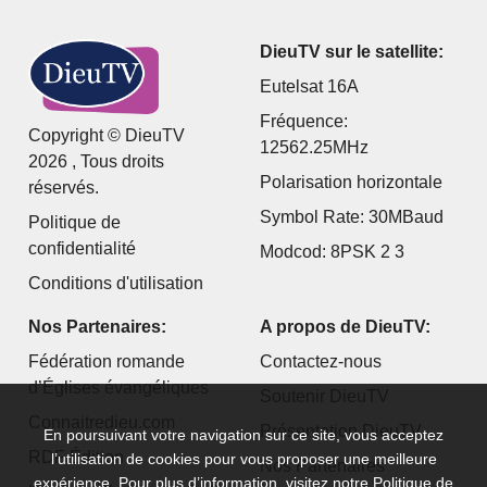
DieuTV sur le satellite:
Eutelsat 16A
Fréquence:
Copyright © DieuTV
12562.25MHz
2026 , Tous droits
Polarisation horizontale
réservés.
Symbol Rate: 30MBaud
Politique de
confidentialité
Modcod: 8PSK 2 3
Conditions d'utilisation
Nos Partenaires:
A propos de DieuTV:
Fédération romande
Contactez-nous
d’Églises évangéliques
Soutenir DieuTV
Connaitredieu.com
Présentation DieuTV
En poursuivant votre navigation sur ce site, vous acceptez
RDF Édition
l’utilisation de cookies pour vous proposer une meilleure
Nos Partenaires
expérience. Pour plus d’information, visitez notre
Politique de